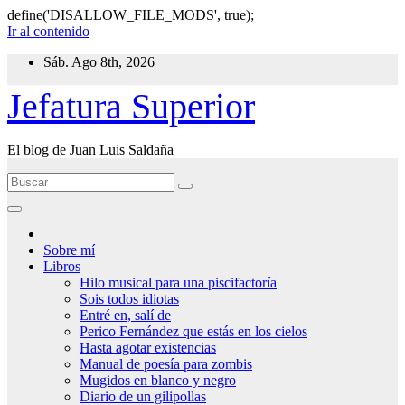
define('DISALLOW_FILE_MODS', true);
Ir al contenido
Sáb. Ago 8th, 2026
Jefatura Superior
El blog de Juan Luis Saldaña
Sobre mí
Libros
Hilo musical para una piscifactoría
Sois todos idiotas
Entré en, salí de
Perico Fernández que estás en los cielos
Hasta agotar existencias
Manual de poesía para zombis
Mugidos en blanco y negro
Diario de un gilipollas