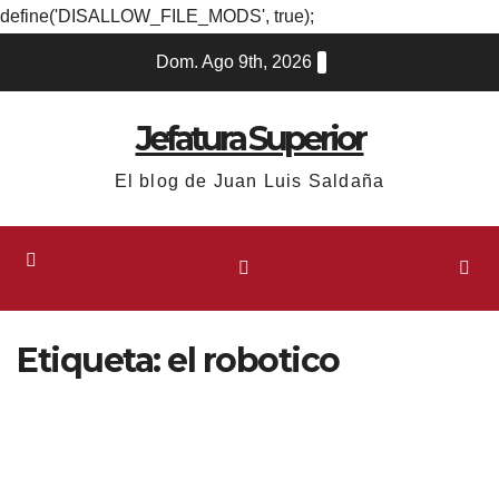
define('DISALLOW_FILE_MODS', true);
Ir
Dom. Ago 9th, 2026
al
contenido
Jefatura Superior
El blog de Juan Luis Saldaña
Etiqueta:
el robotico