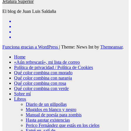
Jefatura Superior
El blog de Juan Luis Saldaña
Funciona gracias a WordPress
|
Theme: News Int by
Themeansar
.
Home
«Aún refrescará», mi lista de correo
Política de privacidad / Política de Cookies
Qué color combina con morado
Qué color combina con naranja
Qué color combina con rosa
Qué color combina con verde
Sobre mí
Libros
Diario de un gilipollas
Mugidos en blanco y negro
Manual de poesía para zombis
Hasta agotar existencias
Perico Fernández que estás en los cielos
Entré en, salí de