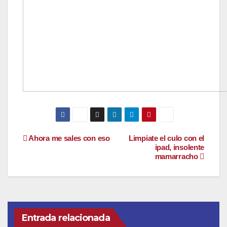
Navegación
Ahora me sales con eso
Limpiate el culo con el
ipad, insolente
mamarracho
de
entradas
Entrada relacionada