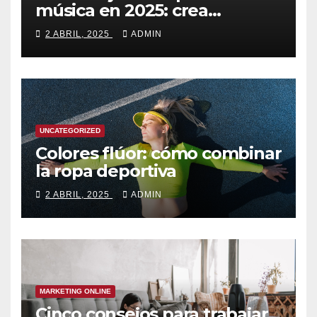
música en 2025: crea
canciones increíbles en
2 ABRIL, 2025
ADMIN
segundos
UNCATEGORIZED
Colores flúor: cómo combinar
la ropa deportiva
2 ABRIL, 2025
ADMIN
MARKETING ONLINE
Cinco consejos para trabajar