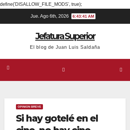
define('DISALLOW_FILE_MODS', true);
Ir
Jue. Ago 6th, 2026
6:43:41 AM
al
contenido
Jefatura Superior
El blog de Juan Luis Saldaña
OPINION BREVE
Si hay gotelé en el