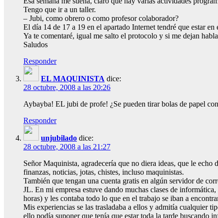
Esa semana me suena, claro que hay varias actividades progra
Tengo que ir a un taller.
– Jubi, como obrero o como profesor colaborador?
El día 14 de 17 a 19 en el apartado Internet tendré que estar en e
Ya te comentaré, igual me salto el protocolo y si me dejan habl
Saludos
Responder
EL MAQUINISTA
dice:
28 octubre, 2008 a las 20:26
Aybayba! EL jubi de profe! ¿Se pueden tirar bolas de papel con
Responder
unjubilado
dice:
28 octubre, 2008 a las 21:27
Señor Maquinista, agradecería que no diera ideas, que le echo 
finanzas, noticias, jotas, chistes, incluso maquinistas.
También que tengan una cuenta gratis en algún servidor de corr
JL. En mi empresa estuve dando muchas clases de informática, 
horas) y les contaba todo lo que en el trabajo se iban a encontrar
Mis experiencias se las trasladaba a ellos y admitía cualquier t
ello podía suponer que tenía que estar toda la tarde buscando 