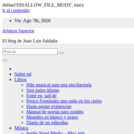
define('DISALLOW_FILE_MODS', true);
Ir al contenido
Vie. Ago 7th, 2026
Jefatura Superior
El blog de Juan Luis Saldaña
Sobre mí
Libros
Hilo musical para una piscifactoría
Sois todos idiotas
Entré en, salí de
Perico Fernández que estás en los cielos
Hasta agotar existencias
Manual de poesía para zombis
Mugidos en blanco y negro
Diario de un gilipollas
Música
Inglés Nivel Medio – Muy jefe