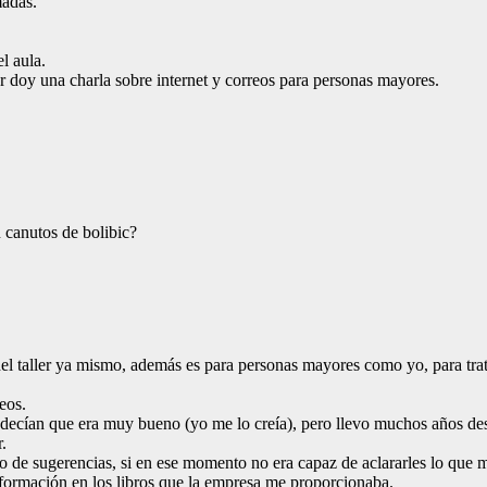
madas.
l aula.
ar doy una charla sobre internet y correos para personas mayores.
 canutos de bolibic?
del taller ya mismo, además es para personas mayores como yo, para trat
eos.
decían que era muy bueno (yo me lo creía), pero llevo muchos años des
.
ipo de sugerencias, si en ese momento no era capaz de aclararles lo que 
información en los libros que la empresa me proporcionaba.