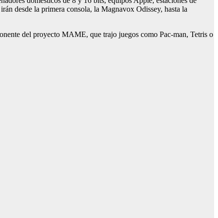
enadores domésticos de 8 y 16 bits, equipos Apple, estaciones de
irán desde la primera consola, la Magnavox Odissey, hasta la
mponente del proyecto MAME, que trajo juegos como Pac-man, Tetris o