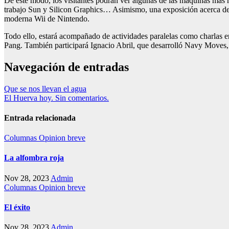
De este modo, los visitantes podrán ver algunas de las máquinas más r
trabajo Sun y Silicon Graphics… Asimismo, una exposición acerca de l
moderna Wii de Nintendo.
Todo ello, estará acompañado de actividades paralelas como charlas
Pang. También participará Ignacio Abril, que desarrolló Navy Moves
Navegación de entradas
Que se nos llevan el agua
El Huerva hoy. Sin comentarios.
Entrada relacionada
Columnas
Opinion breve
La alfombra roja
Nov 28, 2023
Admin
Columnas
Opinion breve
El éxito
Nov 28, 2023
Admin