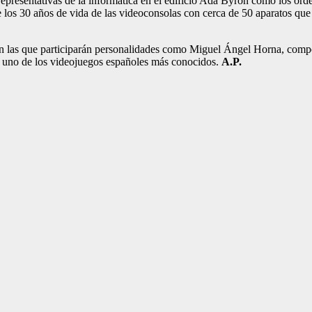
epresentativas de la informática en el edificio Ada Byron como los ord
os 30 años de vida de las videoconsolas con cerca de 50 aparatos que 
 en las que participarán personalidades como Miguel Ángel Horna, co
, uno de los videojuegos españoles más conocidos.
A.P.