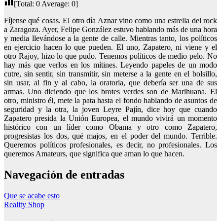
[Total:
0
Average:
0
]
Fíjense qué cosas. El otro día Aznar vino como una estrella del rock
a Zaragoza. Ayer, Felipe González estuvo hablando más de una hora
y media llevándose a la gente de calle. Mientras tanto, los políticos
en ejercicio hacen lo que pueden. El uno, Zapatero, ni viene y el
otro Rajoy, hizo lo que pudo. Tenemos políticos de medio pelo. No
hay más que verlos en los mítines. Leyendo papeles de un modo
cutre, sin sentir, sin transmitir, sin meterse a la gente en el bolsillo,
sin usar, al fin y al cabo, la oratoria, que debería ser una de sus
armas. Uno diciendo que los brotes verdes son de Marihuana. El
otro, ministro él, mete la pata hasta el fondo hablando de asuntos de
seguridad y la otra, la joven Leyre Pajín, dice hoy que cuando
Zapatero presida la Unión Europea, el mundo vivirá un momento
histórico con un líder como Obama y otro como Zapatero,
progresistas los dos, qué majos, en el poder del mundo. Terrible.
Queremos políticos profesionales, es decir, no profesionales. Los
queremos Amateurs, que significa que aman lo que hacen.
Navegación de entradas
Que se acabe esto
Reality Shop