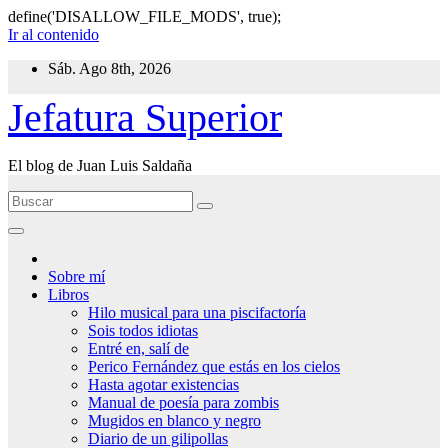
define('DISALLOW_FILE_MODS', true);
Ir al contenido
Sáb. Ago 8th, 2026
Jefatura Superior
El blog de Juan Luis Saldaña
Sobre mí
Libros
Hilo musical para una piscifactoría
Sois todos idiotas
Entré en, salí de
Perico Fernández que estás en los cielos
Hasta agotar existencias
Manual de poesía para zombis
Mugidos en blanco y negro
Diario de un gilipollas