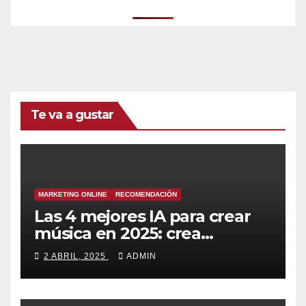
Te va a gustar
MARKETING ONLINE
RECOMENDACIÓN
Las 4 mejores IA para crear
música en 2025: crea
canciones increíbles en
2 ABRIL, 2025
ADMIN
segundos