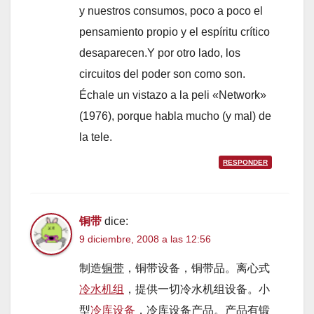
y nuestros consumos, poco a poco el
pensamiento propio y el espíritu crítico
desaparecen.Y por otro lado, los
circuitos del poder son como son.
Échale un vistazo a la peli «Network»
(1976), porque habla mucho (y mal) de
la tele.
RESPONDER
铜带
dice:
9 diciembre, 2008 a las 12:56
制造
铜带
，铜带设备，铜带品。离心式
冷水机组
，提供一切冷水机组设备。小
型
冷库设备
，冷库设备产品。产品有锻