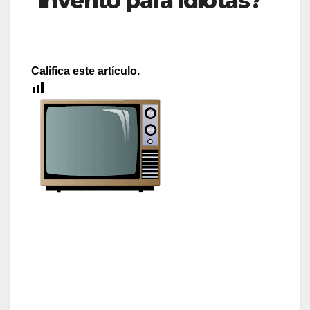
invento para idiotas?
Califica este artículo.
[Total:
0
Average:
0
]
Ayer estaba viendo
la tele por la noche y
pensaba que está
hecha para idiotas.
No sé si me explico.
Una serie patética por un lado, un culebrón infame
por otro, teletiendas, babas de caracol y demás
patrañas. También, pensé que hay millones de
cosas que hacer y pensar por las noches, pero
que muchos elegimos ver la tele y los que vemos