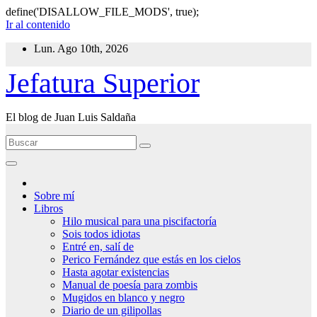
define('DISALLOW_FILE_MODS', true);
Ir al contenido
Lun. Ago 10th, 2026
Jefatura Superior
El blog de Juan Luis Saldaña
Sobre mí
Libros
Hilo musical para una piscifactoría
Sois todos idiotas
Entré en, salí de
Perico Fernández que estás en los cielos
Hasta agotar existencias
Manual de poesía para zombis
Mugidos en blanco y negro
Diario de un gilipollas