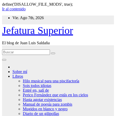
define('DISALLOW_FILE_MODS', true);
Ir al contenido
Vie. Ago 7th, 2026
Jefatura Superior
El blog de Juan Luis Saldaña
Sobre mí
Libros
Hilo musical para una piscifactoría
Sois todos idiotas
Entré en, salí de
Perico Fernández que estás en los cielos
Hasta agotar existencias
Manual de poesía para zombis
Mugidos en blanco y negro
Diario de un gilipollas