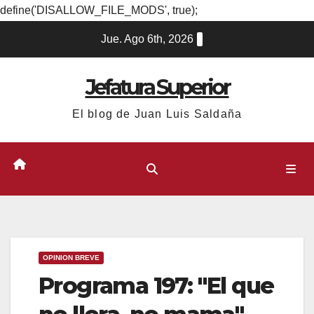
define('DISALLOW_FILE_MODS', true);
Ir
Jue. Ago 6th, 2026
al
contenido
Jefatura Superior
El blog de Juan Luis Saldaña
OPINION BREVE
Programa 197: "El que