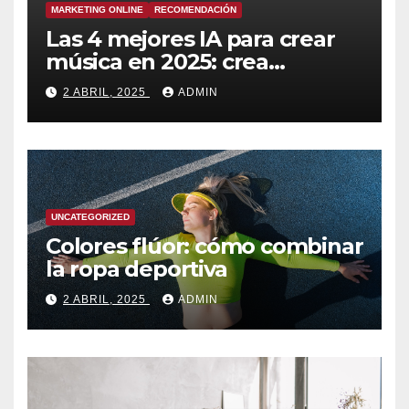
MARKETING ONLINE
RECOMENDACIÓN
Las 4 mejores IA para crear
música en 2025: crea
canciones increíbles en
2 ABRIL, 2025
ADMIN
segundos
UNCATEGORIZED
Colores flúor: cómo combinar
la ropa deportiva
2 ABRIL, 2025
ADMIN