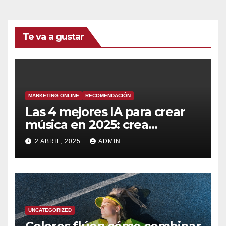
Te va a gustar
MARKETING ONLINE
RECOMENDACIÓN
Las 4 mejores IA para crear
música en 2025: crea
canciones increíbles en
2 ABRIL, 2025
ADMIN
segundos
UNCATEGORIZED