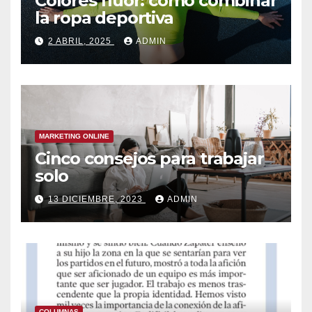
Colores flúor: cómo combinar
la ropa deportiva
2 ABRIL, 2025
ADMIN
MARKETING ONLINE
Cinco consejos para trabajar
solo
13 DICIEMBRE, 2023
ADMIN
COLUMNAS