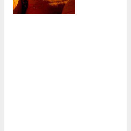
Personal Docente
decidió hacer una
encuesta a los
profesores, a dos mil profesores, ni más ni menos.
¿Saben cual ha sido el resultado? El 98 por ciento
de los dos mil profesores, es decir 1960, piensan
que hacen falta los exámenes de septiembre.
Pero los que mandan, mandan y dicen que tururú,
que las bicicletas son para el verano y no el
estudio. A ver si por estudiar en verano se va a
traumatizar algún chaval.
En conclusión, los exámenes son en junio, tres
días después de saber que te has ido al pozo. Así
que o haces un milagro o te pegas la copiada del
siglo o te regalan el examen. Si no ya sabes… A
practicar el suspenso sostenible, que ahora se
lleva tanto.