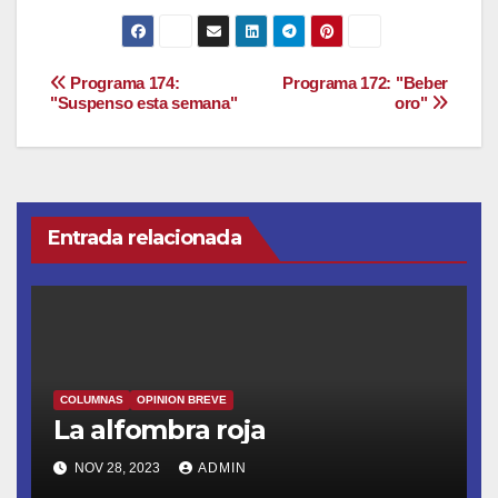
Navegación
Programa 174:
Programa 172: "Beber
"Suspenso esta semana"
oro"
de
entradas
Entrada relacionada
COLUMNAS
OPINION BREVE
La alfombra roja
NOV 28, 2023
ADMIN