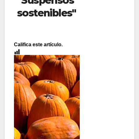
"Suspensos
sostenibles"
Califica este artículo.
[Total:
1
Average:
5
]
No sé si se han
enterado, pero va y
resulta que el
Gobierno de
Aragón va a quitar
los exámenes de
septiembre en la
ESO. Sin
embargo, la Junta