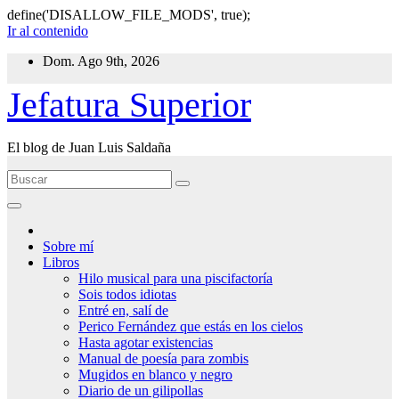
define('DISALLOW_FILE_MODS', true);
Ir al contenido
Dom. Ago 9th, 2026
Jefatura Superior
El blog de Juan Luis Saldaña
Sobre mí
Libros
Hilo musical para una piscifactoría
Sois todos idiotas
Entré en, salí de
Perico Fernández que estás en los cielos
Hasta agotar existencias
Manual de poesía para zombis
Mugidos en blanco y negro
Diario de un gilipollas