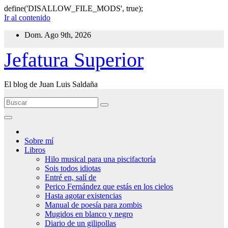
define('DISALLOW_FILE_MODS', true);
Ir al contenido
Dom. Ago 9th, 2026
Jefatura Superior
El blog de Juan Luis Saldaña
Sobre mí
Libros
Hilo musical para una piscifactoría
Sois todos idiotas
Entré en, salí de
Perico Fernández que estás en los cielos
Hasta agotar existencias
Manual de poesía para zombis
Mugidos en blanco y negro
Diario de un gilipollas