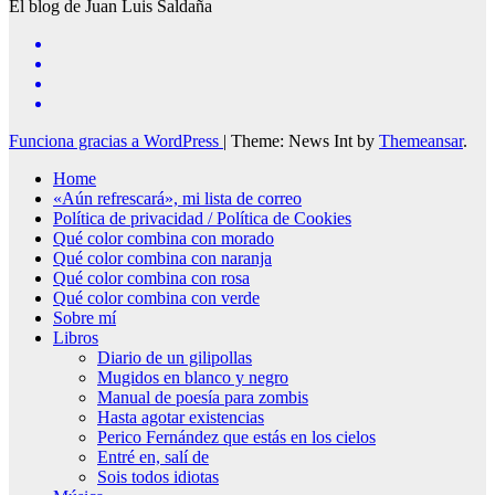
El blog de Juan Luis Saldaña
Funciona gracias a WordPress
|
Theme: News Int by
Themeansar
.
Home
«Aún refrescará», mi lista de correo
Política de privacidad / Política de Cookies
Qué color combina con morado
Qué color combina con naranja
Qué color combina con rosa
Qué color combina con verde
Sobre mí
Libros
Diario de un gilipollas
Mugidos en blanco y negro
Manual de poesía para zombis
Hasta agotar existencias
Perico Fernández que estás en los cielos
Entré en, salí de
Sois todos idiotas