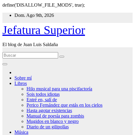
define('DISALLOW_FILE_MODS', true);
Ir
Dom. Ago 9th, 2026
al
contenido
Jefatura Superior
El blog de Juan Luis Saldaña
Sobre mí
Libros
Hilo musical para una piscifactoría
Sois todos idiotas
Entré en, salí de
Perico Fernández que estás en los cielos
Hasta agotar existencias
Manual de poesía para zombis
Mugidos en blanco y negro
Diario de un gilipollas
Música