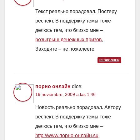
Текст реально порадовал. Постеру
респект. В поддержку темы тоже
делюсь тем, что близко мне –
розыгрыш денежных призов
,
Заходите – не пожалеете
RESPONDER
порно онлайн
dice:
16 noviembre, 2009 a las 1:46
Новость реально порадовал. Автору
респект. В поддержку темы тоже
делюсь тем, что близко мне –
http://www.порно-онлайн.su
,