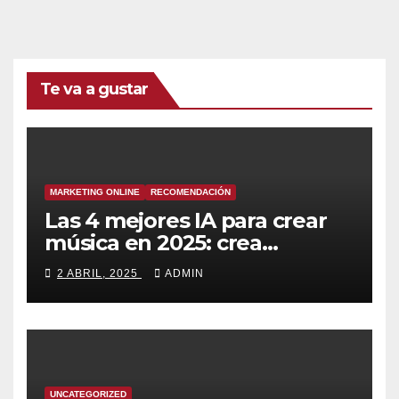
Te va a gustar
MARKETING ONLINE
RECOMENDACIÓN
Las 4 mejores IA para crear
música en 2025: crea
canciones increíbles en
2 ABRIL, 2025
ADMIN
segundos
UNCATEGORIZED