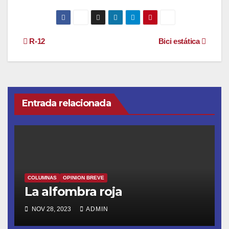
Navegación
R-12
Bici estática
de
entradas
Entrada relacionada
COLUMNAS
OPINION BREVE
La alfombra roja
NOV 28, 2023
ADMIN