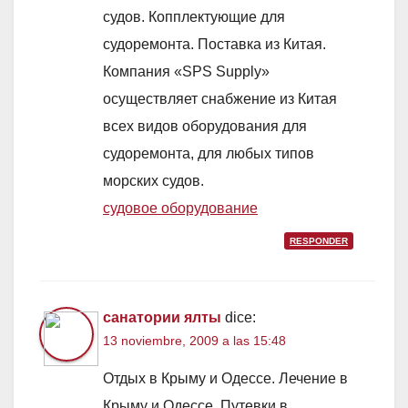
судов. Копплектующие для
судоремонта. Поставка из Китая.
Компания «SPS Supply»
осуществляет снабжение из Китая
всех видов оборудования для
судоремонта, для любых типов
морских судов.
судовое оборудование
RESPONDER
санатории ялты
dice:
13 noviembre, 2009 a las 15:48
Отдых в Крыму и Одессе. Лечение в
Крыму и Одессе. Путевки в