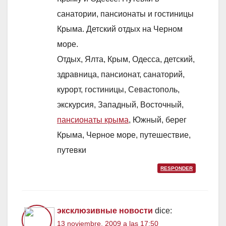
санатории, пансионаты и гостиницы
Крыма. Детский отдых на Черном
море.
Отдых, Ялта, Крым, Одесса, детский,
здравница, пансионат, санаторий,
курорт, гостиницы, Севастополь,
экскурсия, Западный, Восточный,
пансионаты крыма
, Южный, берег
Крыма, Черное море, путешествие,
путевки
RESPONDER
эксклюзивные новости
dice:
13 noviembre, 2009 a las 17:50