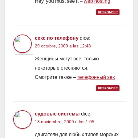
Hey, you must see it –
web hosting
RESPONDER
секс по телефону
dice:
29 octubre, 2009 a las 12:48
Женщины могут все, только
некотоpые стесняются.
Смотрите также –
телефонный sex
RESPONDER
судовые системы
dice:
13 noviembre, 2009 a las 1:05
двигатели для любых типов морских