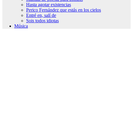
Hasta agotar existencias
Perico Fernández que estás en los cielos
Entré en, salí de
Sois todos idiotas
Música