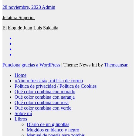
28 noviembre, 2023
Admin
Jefatura Superior
El blog de Juan Luis Saldaña
Funciona gracias a WordPress
|
Theme: News Int by
Themeansar
.
Home
«Aún refrescará», mi lista de correo
Política de privacidad / Política de Cookies
Qué color combina con morado
Qué color combina con naranja
Qué color combina con rosa
Qué color combina con verde
Sobre mí
Libros
Diario de un gilipollas
Mugidos en blanco y negro
Manual de poesía para zombis