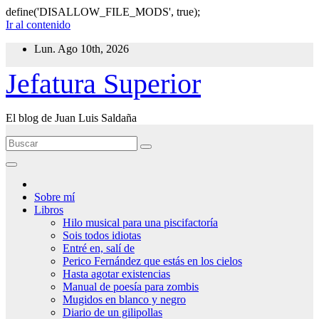
define('DISALLOW_FILE_MODS', true);
Ir al contenido
Lun. Ago 10th, 2026
Jefatura Superior
El blog de Juan Luis Saldaña
Sobre mí
Libros
Hilo musical para una piscifactoría
Sois todos idiotas
Entré en, salí de
Perico Fernández que estás en los cielos
Hasta agotar existencias
Manual de poesía para zombis
Mugidos en blanco y negro
Diario de un gilipollas