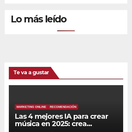
Lo más leído
Te va a gustar
MARKETING ONLINE
RECOMENDACIÓN
Las 4 mejores IA para crear
música en 2025: crea
canciones increíbles en