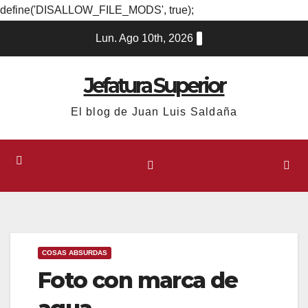
define('DISALLOW_FILE_MODS', true);
Ir
Lun. Ago 10th, 2026
al
contenido
Jefatura Superior
El blog de Juan Luis Saldaña
COSAS ABSURDAS
Foto con marca de