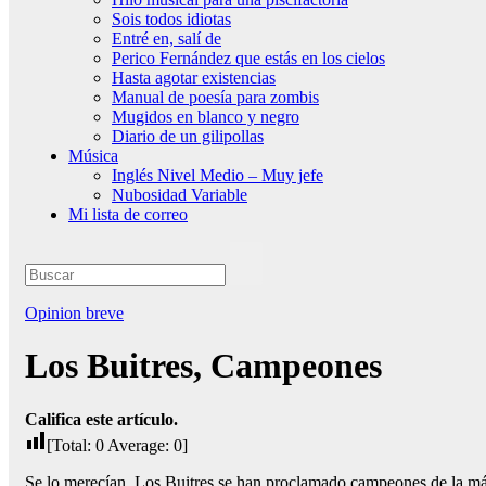
Sois todos idiotas
Entré en, salí de
Perico Fernández que estás en los cielos
Hasta agotar existencias
Manual de poesía para zombis
Mugidos en blanco y negro
Diario de un gilipollas
Música
Inglés Nivel Medio – Muy jefe
Nubosidad Variable
Mi lista de correo
Opinion breve
Los Buitres, Campeones
Califica este artículo.
[Total:
0
Average:
0
]
Se lo merecían. Los Buitres se han proclamado campeones de la máxi