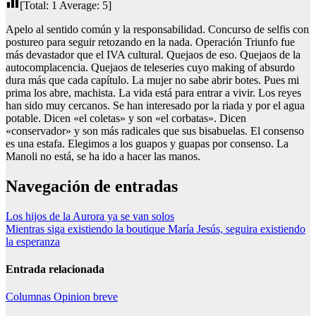
[Total:
1
Average:
5
]
Apelo al sentido común y la responsabilidad. Concurso de selfis con
postureo para seguir retozando en la nada. Operación Triunfo fue
más devastador que el IVA cultural. Quejaos de eso. Quejaos de la
autocomplacencia. Quejaos de teleseries cuyo making of absurdo
dura más que cada capítulo. La mujer no sabe abrir botes. Pues mi
prima los abre, machista. La vida está para entrar a vivir. Los reyes
han sido muy cercanos. Se han interesado por la riada y por el agua
potable. Dicen «el coletas» y son «el corbatas». Dicen
«conservador» y son más radicales que sus bisabuelas. El consenso
es una estafa. Elegimos a los guapos y guapas por consenso. La
Manoli no está, se ha ido a hacer las manos.
Navegación de entradas
Los hijos de la Aurora ya se van solos
Mientras siga existiendo la boutique María Jesús, seguira existiendo
la esperanza
Entrada relacionada
Columnas
Opinion breve