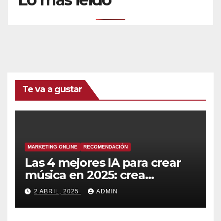
Te va a gustar
MARKETING ONLINE
RECOMENDACIÓN
Las 4 mejores IA para crear
música en 2025: crea
canciones increíbles en
2 ABRIL, 2025
ADMIN
segundos