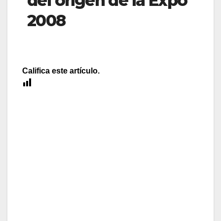
del origen de la Expo
2008
Califica este artículo.
[Total:
0
Average:
0
]