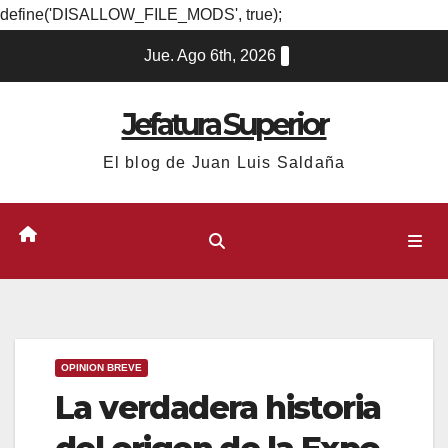
define('DISALLOW_FILE_MODS', true);
Ir
Jue. Ago 6th, 2026
al
contenido
Jefatura Superior
El blog de Juan Luis Saldaña
OPINION BREVE
La verdadera historia