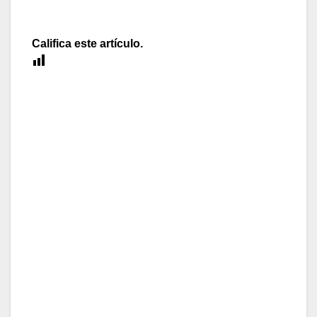
Califica este artículo.
[Total:
0
Average:
0
]
Es un consuelo saber que no he sido el único.