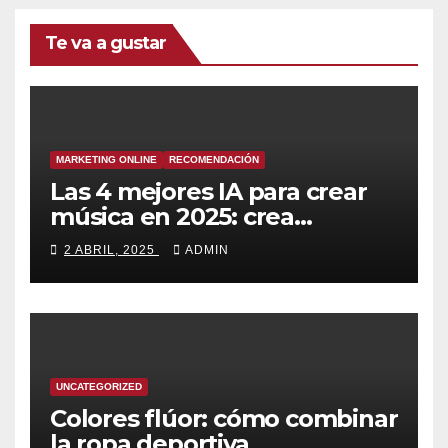
Te va a gustar
MARKETING ONLINE
RECOMENDACIÓN
Las 4 mejores IA para crear
música en 2025: crea
canciones increíbles en
2 ABRIL, 2025
ADMIN
segundos
UNCATEGORIZED
Colores flúor: cómo combinar
la ropa deportiva