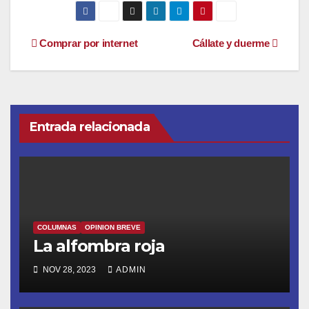
Navegación
Comprar por internet
Cállate y duerme
de
entradas
Entrada relacionada
COLUMNAS
OPINION BREVE
La alfombra roja
NOV 28, 2023
ADMIN