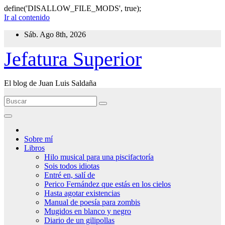
define('DISALLOW_FILE_MODS', true);
Ir al contenido
Sáb. Ago 8th, 2026
Jefatura Superior
El blog de Juan Luis Saldaña
Sobre mí
Libros
Hilo musical para una piscifactoría
Sois todos idiotas
Entré en, salí de
Perico Fernández que estás en los cielos
Hasta agotar existencias
Manual de poesía para zombis
Mugidos en blanco y negro
Diario de un gilipollas