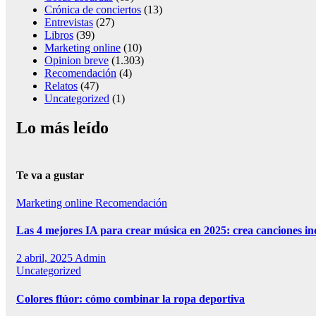
Crónica de conciertos
(13)
Entrevistas
(27)
Libros
(39)
Marketing online
(10)
Opinion breve
(1.303)
Recomendación
(4)
Relatos
(47)
Uncategorized
(1)
Lo más leído
Te va a gustar
Marketing online
Recomendación
Las 4 mejores IA para crear música en 2025: crea canciones in
2 abril, 2025
Admin
Uncategorized
Colores flúor: cómo combinar la ropa deportiva