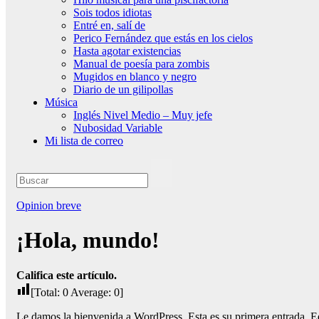
Sois todos idiotas
Entré en, salí de
Perico Fernández que estás en los cielos
Hasta agotar existencias
Manual de poesía para zombis
Mugidos en blanco y negro
Diario de un gilipollas
Música
Inglés Nivel Medio – Muy jefe
Nubosidad Variable
Mi lista de correo
Opinion breve
¡Hola, mundo!
Califica este artículo.
[Total:
0
Average:
0
]
Le damos la bienvenida a WordPress. Esta es su primera entrada. E