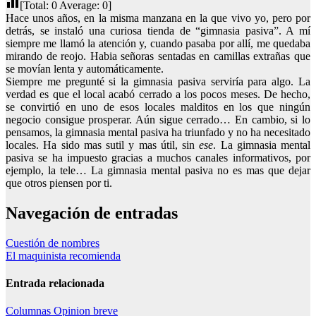
[Total:
0
Average:
0
]
Hace unos años, en la misma manzana en la que vivo yo, pero por
detrás, se instaló una curiosa tienda de “gimnasia pasiva”. A mí
siempre me llamó la atención y, cuando pasaba por allí, me quedaba
mirando de reojo. Habia señoras sentadas en camillas extrañas que
se movían lenta y automáticamente.
Siempre me pregunté si la gimnasia pasiva serviría para algo. La
verdad es que el local acabó cerrado a los pocos meses. De hecho,
se convirtió en uno de esos locales malditos en los que ningún
negocio consigue prosperar. Aún sigue cerrado… En cambio, si lo
pensamos, la gimnasia mental pasiva ha triunfado y no ha necesitado
locales. Ha sido mas sutil y mas útil, sin
ese
. La gimnasia mental
pasiva se ha impuesto gracias a muchos canales informativos, por
ejemplo, la tele… La gimnasia mental pasiva no es mas que dejar
que otros piensen por ti.
Navegación de entradas
Cuestión de nombres
El maquinista recomienda
Entrada relacionada
Columnas
Opinion breve