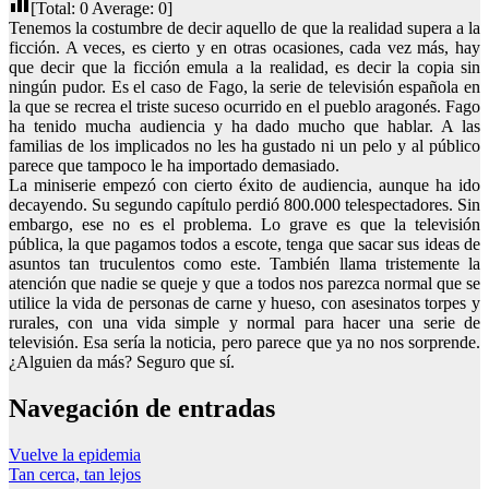
[Total:
0
Average:
0
]
Tenemos la costumbre de decir aquello de que la realidad supera a la
ficción. A veces, es cierto y en otras ocasiones, cada vez más, hay
que decir que la ficción emula a la realidad, es decir la copia sin
ningún pudor. Es el caso de Fago, la serie de televisión española en
la que se recrea el triste suceso ocurrido en el pueblo aragonés. Fago
ha tenido mucha audiencia y ha dado mucho que hablar. A las
familias de los implicados no les ha gustado ni un pelo y al público
parece que tampoco le ha importado demasiado.
La miniserie empezó con cierto éxito de audiencia, aunque ha ido
decayendo. Su segundo capítulo perdió 800.000 telespectadores. Sin
embargo, ese no es el problema. Lo grave es que la televisión
pública, la que pagamos todos a escote, tenga que sacar sus ideas de
asuntos tan truculentos como este. También llama tristemente la
atención que nadie se queje y que a todos nos parezca normal que se
utilice la vida de personas de carne y hueso, con asesinatos torpes y
rurales, con una vida simple y normal para hacer una serie de
televisión. Esa sería la noticia, pero parece que ya no nos sorprende.
¿Alguien da más? Seguro que sí.
Navegación de entradas
Vuelve la epidemia
Tan cerca, tan lejos