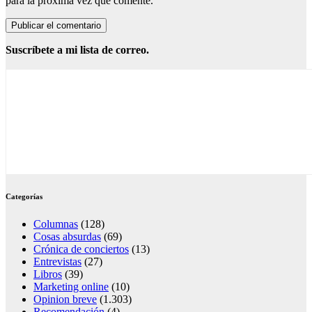
para la próxima vez que comente.
Suscríbete a mi lista de correo.
Categorías
Columnas
(128)
Cosas absurdas
(69)
Crónica de conciertos
(13)
Entrevistas
(27)
Libros
(39)
Marketing online
(10)
Opinion breve
(1.303)
Recomendación
(4)