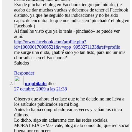
Eso de pinchar el blog en Facebook tengo que mirarlo, (le
acabo de dar muchas vueltas y debemos de tener el Facebook
distinto, ya que he seguido tus indicaciones y no he sido
capaz de encontrar lo que nos indicas en ‘pinchado’ el blog en
Facebook.)
Al final he visto que ya lo tenía «pinchado» se puede ver
aquí:
http://www.facebook.com/profile.php?
id=100000170906521&v=app_9953271133&ref=profile
me surge una duda, ¿habré sido yo tan listo, para incluir mis
chorradicas en el Facebook?
Saludos
Responder
unjubilado
dice:
27 octubre, 2009 a las 21:38
Observo que ahora el enlace que te he dejado no me lleva a
los artículos publicados en mi blog.
Antes lo había comprobado varias veces y salían los cinco
últimos.
Lo dicho, sigo sin aclararme con las redes sociales.
MORALEJA : «Mas vale, blog malo conocido, que red social
buena por conocer»