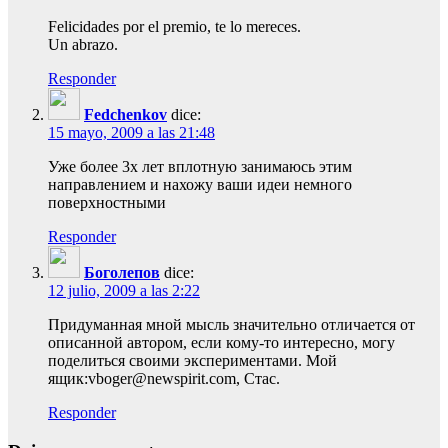
Felicidades por el premio, te lo mereces.
Un abrazo.
Responder
Fedchenkov
dice:
15 mayo, 2009 a las 21:48
Уже более 3х лет вплотную занимаюсь этим
направлением и нахожу ваши идеи немного
поверхностными
Responder
Боголепов
dice:
12 julio, 2009 a las 2:22
Придуманная мной мысль значительно отличается от
описанной автором, если кому-то интересно, могу
поделиться своими экспериментами. Мой
ящик:vboger@newspirit.com, Стас.
Responder