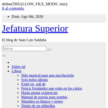
define('DISALLOW_FILE_MODS', true);
Ir al contenido
Dom. Ago 9th, 2026
Jefatura Superior
El blog de Juan Luis Saldaña
Sobre mí
Libros
Hilo musical para una piscifactoría
Sois todos idiotas
Entré en, salí de
Perico Fernández que estás en los cielos
Hasta agotar existencias
Manual de poesía para zombis
Mugidos en blanco y negro
Diario de un gilipollas