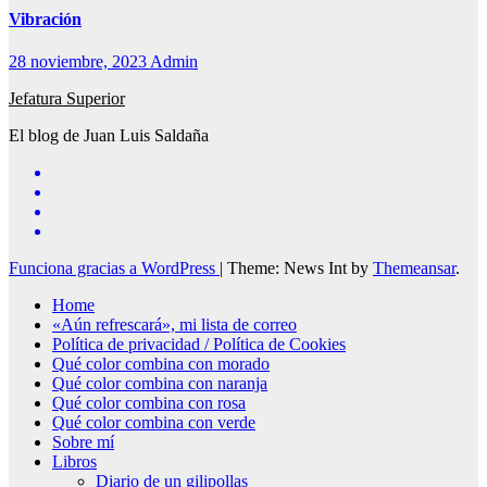
Vibración
28 noviembre, 2023
Admin
Jefatura Superior
El blog de Juan Luis Saldaña
Funciona gracias a WordPress
|
Theme: News Int by
Themeansar
.
Home
«Aún refrescará», mi lista de correo
Política de privacidad / Política de Cookies
Qué color combina con morado
Qué color combina con naranja
Qué color combina con rosa
Qué color combina con verde
Sobre mí
Libros
Diario de un gilipollas