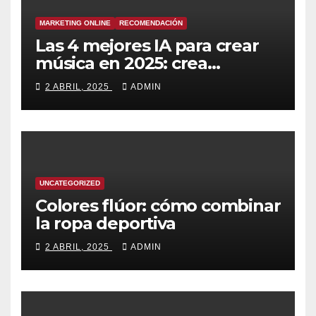
MARKETING ONLINE
RECOMENDACIÓN
Las 4 mejores IA para crear
música en 2025: crea
canciones increíbles en
2 ABRIL, 2025
ADMIN
segundos
UNCATEGORIZED
Colores flúor: cómo combinar
la ropa deportiva
2 ABRIL, 2025
ADMIN