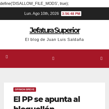
define('DISALLOW_FILE_MODS', true);
Ir
Lun. Ago 10th, 2026
3:56:48 PM
al
contenido
Jefatura Superior
El blog de Juan Luis Saldaña
OPINION BREVE
El PP se apunta al