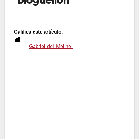
bloguellón
Califica este artículo.
[Total:
0
Average:
0
]
Quizá
Gabriel del Molino
tenga algo que decir a
esto. ¿Coincidencias?:
La presidenta del Partido Popular de Aragón,
Luisa Fernanda Rudi, asiste hoy, miércoles, 3 de
marzo, a las 11.30 horas y en el Geographic Club
de Madrid, a la presentación de la primera
‘Blogosfera Popular’.
Con la creación de esta blogosfera, el PP tiene
como objetivo buscar una política de contacto con