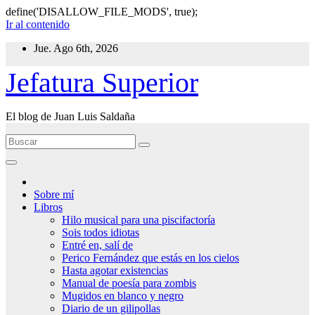
define('DISALLOW_FILE_MODS', true);
Ir al contenido
Jue. Ago 6th, 2026
Jefatura Superior
El blog de Juan Luis Saldaña
Sobre mí
Libros
Hilo musical para una piscifactoría
Sois todos idiotas
Entré en, salí de
Perico Fernández que estás en los cielos
Hasta agotar existencias
Manual de poesía para zombis
Mugidos en blanco y negro
Diario de un gilipollas