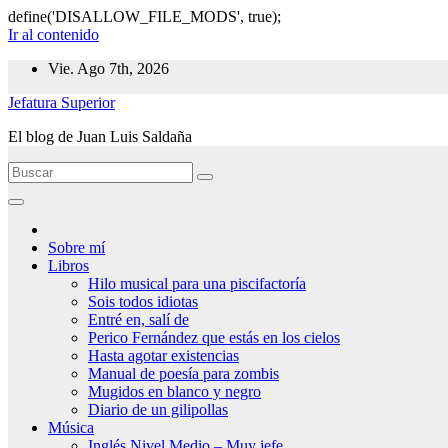
define('DISALLOW_FILE_MODS', true);
Ir al contenido
Vie. Ago 7th, 2026
Jefatura Superior
El blog de Juan Luis Saldaña
Sobre mí
Libros
Hilo musical para una piscifactoría
Sois todos idiotas
Entré en, salí de
Perico Fernández que estás en los cielos
Hasta agotar existencias
Manual de poesía para zombis
Mugidos en blanco y negro
Diario de un gilipollas
Música
Inglés Nivel Medio – Muy jefe