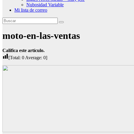
Nubosidad Variable
Mi lista de correo
moto-en-las-ventas
Califica este artículo.
[Total:
0
Average:
0
]