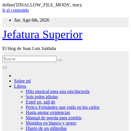
define('DISALLOW_FILE_MODS', true);
Ir al contenido
Jue. Ago 6th, 2026
Jefatura Superior
El blog de Juan Luis Saldaña
Sobre mí
Libros
Hilo musical para una piscifactoría
Sois todos idiotas
Entré en, salí de
Perico Fernández que estás en los cielos
Hasta agotar existencias
Manual de poesía para zombis
Mugidos en blanco y negro
Diario de un gilipollas