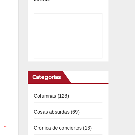
Categorías
Columnas
(128)
e un
Cosas absurdas
(69)
amos
más
a
Crónica de conciertos
(13)