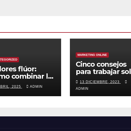
MARKETING ONLINE
TEGORIZED
Cinco consejos
lores flúor:
para trabajar so
mo combinar la
pa deportiva
13 DICIEMBRE, 2023
ABRIL, 2025
ADMIN
ADMIN