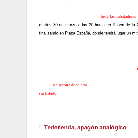
Para ello, tras un mes informando
a los y las trabajadoras
z
martes 30 de marzo a las 20 horas en Paseo de la C
finalizando en Plaza España, donde tendrá lugar un mit
Atenderemos a los medios que estén interesados al inicio de
En cualquier caso, la respuesta de nuestra organización
desequilibrar el estado de cosas en beneficio de los traba
jornada
sin recorte de salario.
Todo ello sin dejar de lado q
sin Estado.
Navegación
Tedetienda, apagón analógico