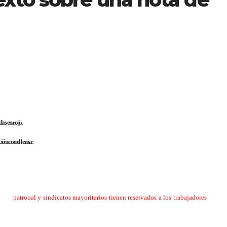
das en rojo.
ón con el lema:
rma Laboral. Desde nuestra Federación Local consideramos justificado el inicio d
s que
patronal y sindicatos mayoritarios tienen reservados a los trabajadores
. Busc
 cada persona sea consciente de su capacidad de actuación y presión, acercándolo 