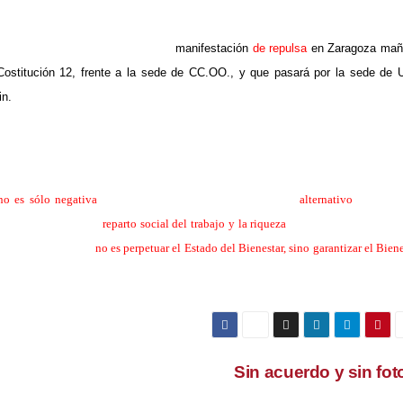
aragozanas, hemos convocado una
manifestación
de repulsa
en Zaragoza ma
ostitución 12, frente a la sede de CC.OO., y que pasará por la sede de
in.
l acto.
no es sólo negativa
, sino que ofrecemos un planteamiento
alternativo
que pret
jadores por medio del
reparto social del trabajo y la riqueza
a través de la reducció
ue nuestro objetivo
no es perpetuar el Estado del Bienestar, sino garantizar el Biene
Sin acuerdo y sin fo