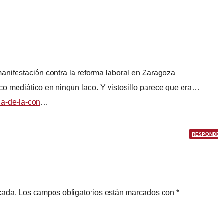
nifestación contra la reforma laboral en Zaragoza
o mediático en ningún lado. Y vistosillo parece que era…
ca-de-la-con
…
RESPOND
cada.
Los campos obligatorios están marcados con
*