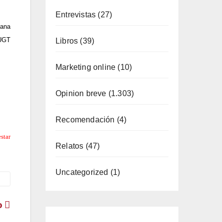
Entrevistas
(27)
ñana
 UGT
Libros
(39)
Marketing online
(10)
Opinion breve
(1.303)
ende
Recomendación
(4)
n de
star
Relatos
(47)
Uncategorized
(1)
to