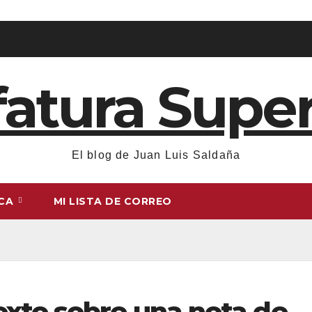
fatura Super
El blog de Juan Luis Saldaña
ICA
MI LISTA DE CORREO
xto sobre una nota de