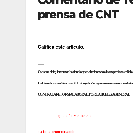
prensa de CNT
Califica este artículo.
[Total:
0
Average:
0
]
Comente el siguiente texto haciendo especial referencia a las expresiones señala
La Confederación Nacional del Trabajo de Zaragoza convoca una manifestaci
CONTRA LA REFORMA LABORAL, POR LA HUELGA GENERAL
El pasado 1 de Marzo iniciamos una campaña contra la Refo
ejercicio de
agitación y conciencia
en contra de los plane
expresar en la calle un rechazo frontal con objeto de que
su total emancipación.