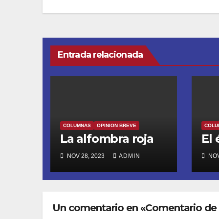
de
entradas
Entrada relacionada
COLUMNAS
OPINION BREVE
COLU
La alfombra roja
El 
NOV 28, 2023
ADMIN
NOV
Un comentario en «Comentario de 