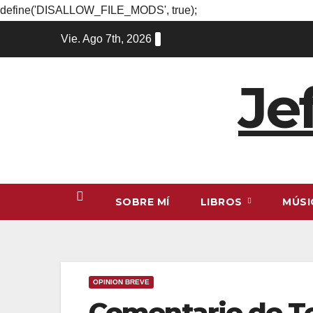
define('DISALLOW_FILE_MODS', true);
Ir
Vie. Ago 7th, 2026
al
contenido
Je
SOBRE MÍ
LIBROS
MÚS
OPINION BREVE
Comentario de Te