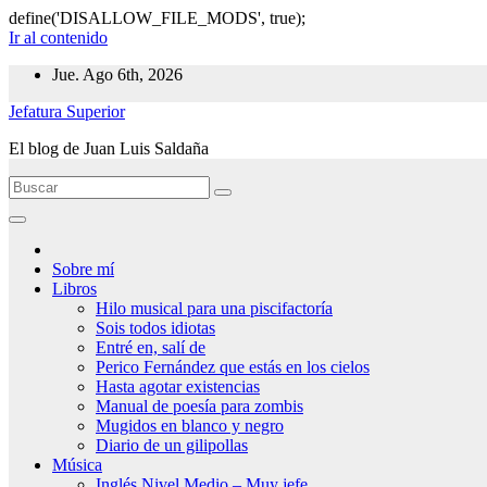
define('DISALLOW_FILE_MODS', true);
Ir al contenido
Jue. Ago 6th, 2026
Jefatura Superior
El blog de Juan Luis Saldaña
Sobre mí
Libros
Hilo musical para una piscifactoría
Sois todos idiotas
Entré en, salí de
Perico Fernández que estás en los cielos
Hasta agotar existencias
Manual de poesía para zombis
Mugidos en blanco y negro
Diario de un gilipollas
Música
Inglés Nivel Medio – Muy jefe