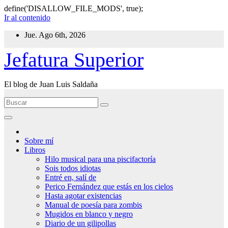
define('DISALLOW_FILE_MODS', true);
Ir al contenido
Jue. Ago 6th, 2026
Jefatura Superior
El blog de Juan Luis Saldaña
Sobre mí
Libros
Hilo musical para una piscifactoría
Sois todos idiotas
Entré en, salí de
Perico Fernández que estás en los cielos
Hasta agotar existencias
Manual de poesía para zombis
Mugidos en blanco y negro
Diario de un gilipollas