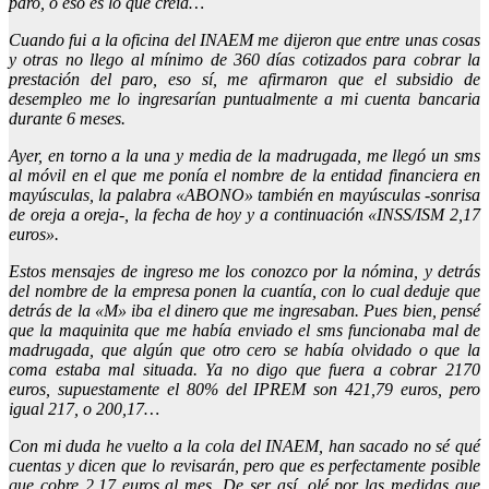
paro, o eso es lo que creía…
Cuando fui a la oficina del INAEM me dijeron que entre unas cosas
y otras no llego al mínimo de 360 días cotizados para cobrar la
prestación del paro, eso sí, me afirmaron que el subsidio de
desempleo me lo ingresarían puntualmente a mi cuenta bancaria
durante 6 meses.
Ayer, en torno a la una y media de la madrugada, me llegó un sms
al móvil en el que me ponía el nombre de la entidad financiera en
mayúsculas, la palabra «ABONO» también en mayúsculas -sonrisa
de oreja a oreja-, la fecha de hoy y a continuación «INSS/ISM 2,17
euros».
Estos mensajes de ingreso me los conozco por la nómina, y detrás
del nombre de la empresa ponen la cuantía, con lo cual deduje que
detrás de la «M» iba el dinero que me ingresaban. Pues bien, pensé
que la maquinita que me había enviado el sms funcionaba mal de
madrugada, que algún que otro cero se había olvidado o que la
coma estaba mal situada. Ya no digo que fuera a cobrar 2170
euros, supuestamente el 80% del IPREM son 421,79 euros, pero
igual 217, o 200,17…
Con mi duda he vuelto a la cola del INAEM, han sacado no sé qué
cuentas y dicen que lo revisarán, pero que es perfectamente posible
que cobre 2,17 euros al mes. De ser así, olé por las medidas que