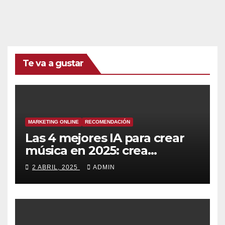
Te va a gustar
MARKETING ONLINE
RECOMENDACIÓN
Las 4 mejores IA para crear
música en 2025: crea
canciones increíbles en
2 ABRIL, 2025
ADMIN
segundos