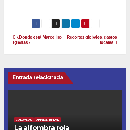
Navegación
¿Dónde está Marcelino
Recortes globales, gastos
Iglesias?
locales
de
entradas
Entrada relacionada
COLUMNAS
OPINION BREVE
La alfombra roja