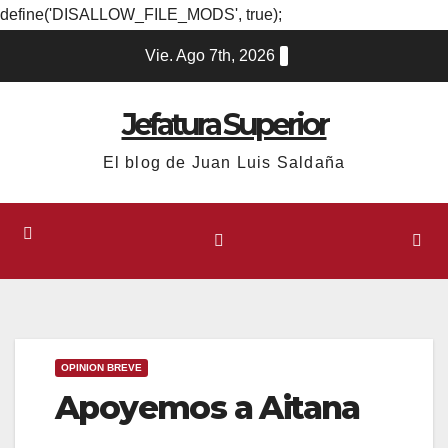
define('DISALLOW_FILE_MODS', true);
Ir
Vie. Ago 7th, 2026
al
contenido
Jefatura Superior
El blog de Juan Luis Saldaña
OPINION BREVE
Apoyemos a Aitana