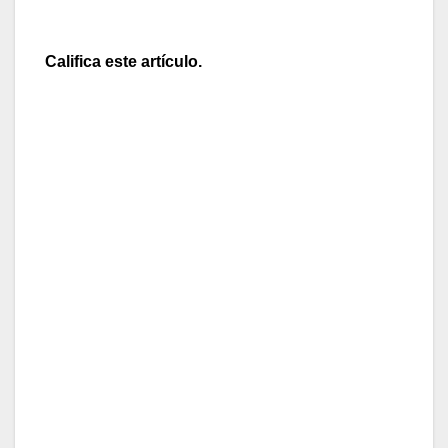
Califica este artículo.
[Total:
0
Average:
0
]