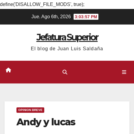
define('DISALLOW_FILE_MODS', true);
Ir
Jue. Ago 6th, 2026
3:03:57 PM
al
contenido
Jefatura Superior
El blog de Juan Luis Saldaña
OPINION BREVE
Andy y lucas