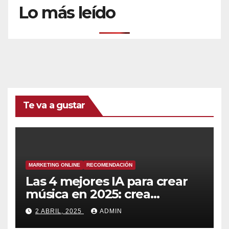
Lo más leído
Te va a gustar
MARKETING ONLINE
RECOMENDACIÓN
Las 4 mejores IA para crear
música en 2025: crea
canciones increíbles en
2 ABRIL, 2025
ADMIN
segundos