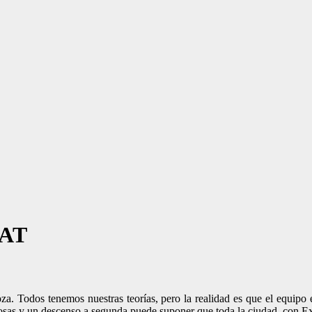
EAT
. Todos tenemos nuestras teorías, pero la realidad es que el equipo e
sas y un descenso a segunda puede suponer que toda la ciudad, con Ex