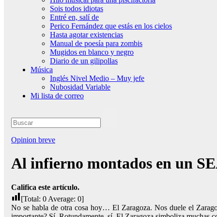
Sois todos idiotas
Entré en, salí de
Perico Fernández que estás en los cielos
Hasta agotar existencias
Manual de poesía para zombis
Mugidos en blanco y negro
Diario de un gilipollas
Música
Inglés Nivel Medio – Muy jefe
Nubosidad Variable
Mi lista de correo
Opinion breve
Al infierno montados en un S
Califica este artículo.
[Total:
0
Average:
0
]
No se habla de otra cosa hoy… El Zaragoza. Nos duele el Zaragoza
importante? Sí. Rotundamente, sí. El Zaragoza simboliza muchas co