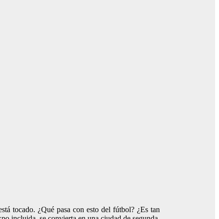
stá tocado. ¿Qué pasa con esto del fútbol? ¿Es tan
po incluida, se convierta en una ciudad de segunda.