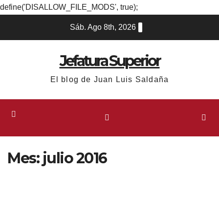
define('DISALLOW_FILE_MODS', true);
Ir
Sáb. Ago 8th, 2026
al
contenido
Jefatura Superior
El blog de Juan Luis Saldaña
Mes:
julio 2016