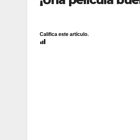
Califica este artículo.
[Total:
1
Average:
5
]
He visto la mejor película de amor moderna 
sé nada sobre él, diré lo siguiente: los dire
desapercibidos. No me gusta que se diga “la
Bisbal”. Pero la vida es así. El cine no suele 
pasa en la película de la que hablo: “500 día
“500 días juntos” es una historia de desamor,
“comedia romántica” es basura irreal y repetit
pequeños detalles y de tocar la fibra que más
La forma de contar es original, pero yo diría 
convincente y el guión es inteligente, ágil y 
Espero que no hagan más películas. Jennifer 