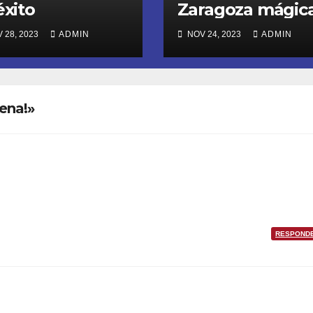
éxito
Zaragoza mágic
 28, 2023
ADMIN
NOV 24, 2023
ADMIN
ena!»
RESPOND