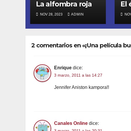
La alfombra roja
El 
NOV 28, 2023
ADMIN
NOV
2 comentarios en «¡Una película bu
Enrique
dice:
3 marzo, 2011 a las 14:27
Jennifer Aniston kampora!!
Canales Online
dice:
3 marzo, 2011 a las 20:31