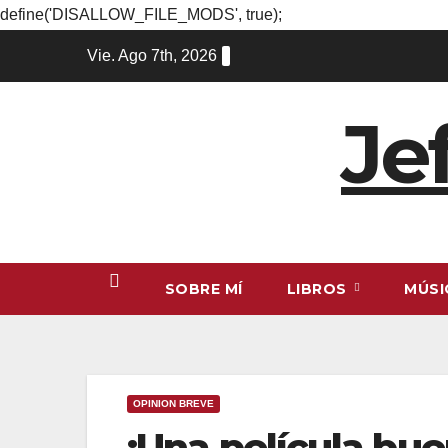
define('DISALLOW_FILE_MODS', true);
Ir
Vie. Ago 7th, 2026
al
contenido
Je
SOBRE MÍ
LIBROS
MÚS
OPINION BREVE
¡Una película bue