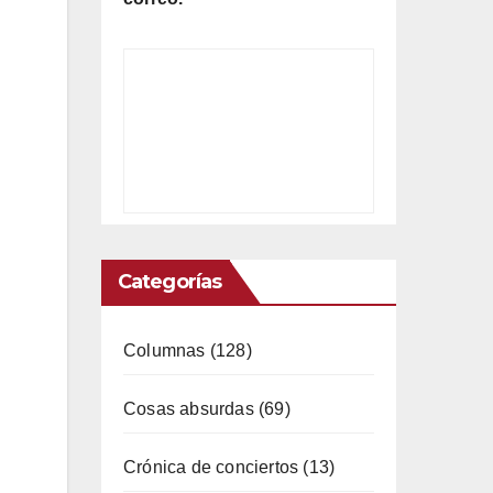
no
de
 no
Categorías
ás.
Columnas
(128)
Cosas absurdas
(69)
a
Crónica de conciertos
(13)
s