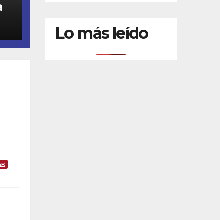
a
Lo más leído
ER