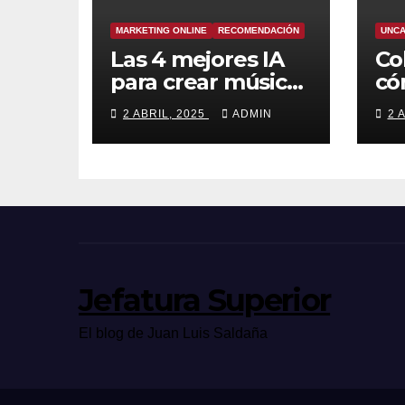
MARKETING ONLINE
RECOMENDACIÓN
UNCA
Las 4 mejores IA
Co
para crear música
có
en 2025: crea
ro
2 ABRIL, 2025
ADMIN
2 
canciones
increíbles en
segundos
Jefatura Superior
El blog de Juan Luis Saldaña