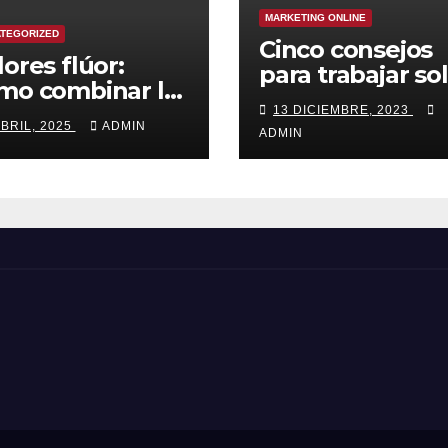
MARKETING ONLINE
TEGORIZED
Cinco consejos
lores flúor:
para trabajar so
mo combinar la
pa deportiva
13 DICIEMBRE, 2023
ABRIL, 2025
ADMIN
ADMIN