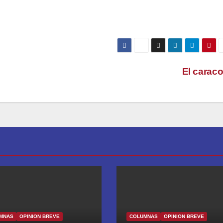
a y de sus comedias con cien metros lisos al final. Queremos m
El carac
MNAS
OPINION BREVE
COLUMNAS
OPINION BREVE