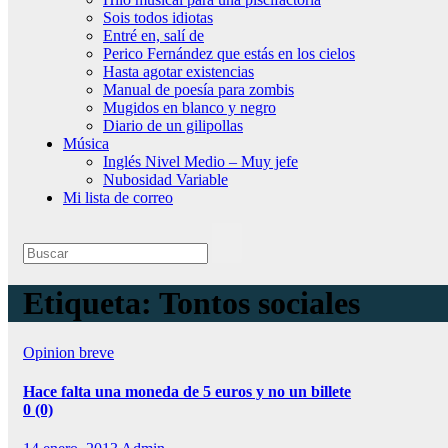
Sois todos idiotas
Entré en, salí de
Perico Fernández que estás en los cielos
Hasta agotar existencias
Manual de poesía para zombis
Mugidos en blanco y negro
Diario de un gilipollas
Música
Inglés Nivel Medio – Muy jefe
Nubosidad Variable
Mi lista de correo
Etiqueta:
Tontos sociales
Opinion breve
Hace falta una moneda de 5 euros y no un billete
0 (0)