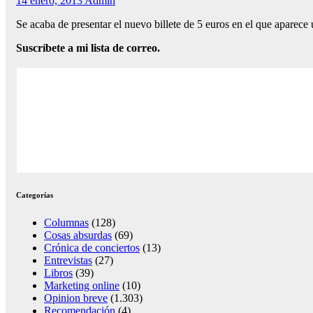
14 enero, 2013
Admin
Se acaba de presentar el nuevo billete de 5 euros en el que aparece
Suscríbete a mi lista de correo.
Categorías
Columnas
(128)
Cosas absurdas
(69)
Crónica de conciertos
(13)
Entrevistas
(27)
Libros
(39)
Marketing online
(10)
Opinion breve
(1.303)
Recomendación
(4)