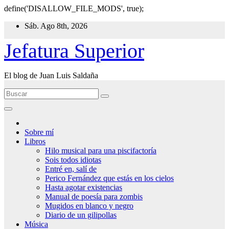
define('DISALLOW_FILE_MODS', true);
Ir
Sáb. Ago 8th, 2026
al
contenido
Jefatura Superior
El blog de Juan Luis Saldaña
Sobre mí
Libros
Hilo musical para una piscifactoría
Sois todos idiotas
Entré en, salí de
Perico Fernández que estás en los cielos
Hasta agotar existencias
Manual de poesía para zombis
Mugidos en blanco y negro
Diario de un gilipollas
Música