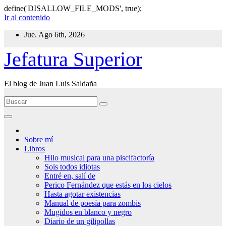
define('DISALLOW_FILE_MODS', true);
Ir al contenido
Jue. Ago 6th, 2026
Jefatura Superior
El blog de Juan Luis Saldaña
Sobre mí
Libros
Hilo musical para una piscifactoría
Sois todos idiotas
Entré en, salí de
Perico Fernández que estás en los cielos
Hasta agotar existencias
Manual de poesía para zombis
Mugidos en blanco y negro
Diario de un gilipollas