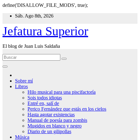
define('DISALLOW_FILE_MODS', true);
Ir
Sáb. Ago 8th, 2026
al
contenido
Jefatura Superior
El blog de Juan Luis Saldaña
Sobre mí
Libros
Hilo musical para una piscifactoría
Sois todos idiotas
Entré en, salí de
Perico Fernández que estás en los cielos
Hasta agotar existencias
Manual de poesía para zombis
Mugidos en blanco y negro
Diario de un gilipollas
Música