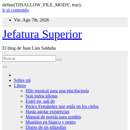
define('DISALLOW_FILE_MODS', true);
Ir al contenido
Vie. Ago 7th, 2026
Jefatura Superior
El blog de Juan Luis Saldaña
Sobre mí
Libros
Hilo musical para una piscifactoría
Sois todos idiotas
Entré en, salí de
Perico Fernández que estás en los cielos
Hasta agotar existencias
Manual de poesía para zombis
Mugidos en blanco y negro
Diario de un gilipollas