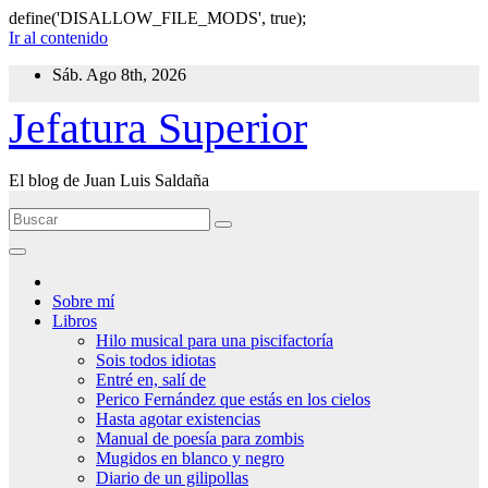
define('DISALLOW_FILE_MODS', true);
Ir al contenido
Sáb. Ago 8th, 2026
Jefatura Superior
El blog de Juan Luis Saldaña
Sobre mí
Libros
Hilo musical para una piscifactoría
Sois todos idiotas
Entré en, salí de
Perico Fernández que estás en los cielos
Hasta agotar existencias
Manual de poesía para zombis
Mugidos en blanco y negro
Diario de un gilipollas