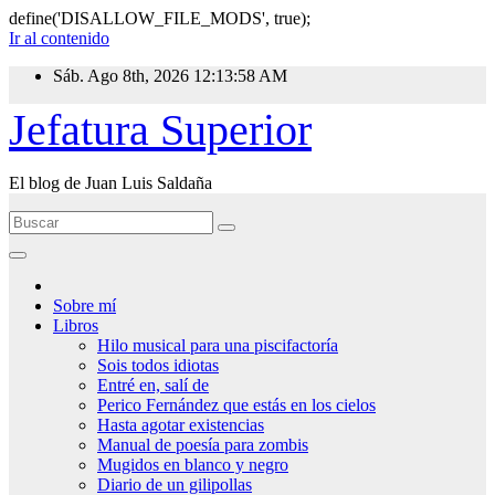
define('DISALLOW_FILE_MODS', true);
Ir al contenido
Sáb. Ago 8th, 2026
12:13:58 AM
Jefatura Superior
El blog de Juan Luis Saldaña
Sobre mí
Libros
Hilo musical para una piscifactoría
Sois todos idiotas
Entré en, salí de
Perico Fernández que estás en los cielos
Hasta agotar existencias
Manual de poesía para zombis
Mugidos en blanco y negro
Diario de un gilipollas