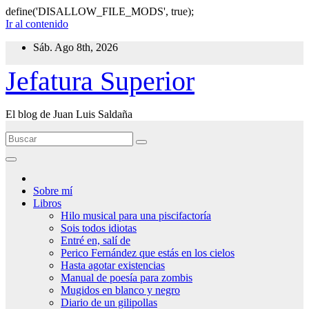
define('DISALLOW_FILE_MODS', true);
Ir al contenido
Sáb. Ago 8th, 2026
Jefatura Superior
El blog de Juan Luis Saldaña
Sobre mí
Libros
Hilo musical para una piscifactoría
Sois todos idiotas
Entré en, salí de
Perico Fernández que estás en los cielos
Hasta agotar existencias
Manual de poesía para zombis
Mugidos en blanco y negro
Diario de un gilipollas