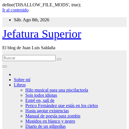
define('DISALLOW_FILE_MODS', true);
Ir al contenido
Sáb. Ago 8th, 2026
Jefatura Superior
El blog de Juan Luis Saldaña
Sobre mí
Libros
Hilo musical para una piscifactoría
Sois todos idiotas
Entré en, salí de
Perico Fernández que estás en los cielos
Hasta agotar existencias
Manual de poesía para zombis
Mugidos en blanco y negro
Diario de un gilipollas